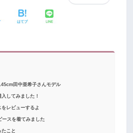
LINE
ア
はてブ
145cm田中亜希子さんモデル
購入してみました！
スをレビューするよ
ンピースを着てみました
ったこと