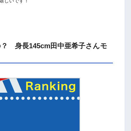
嬉しいです！
？ 身長145cm田中亜希子さんモ