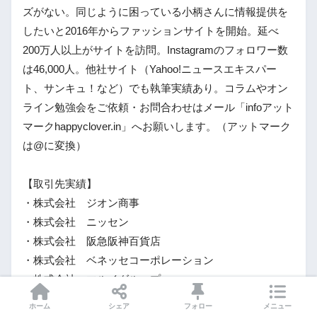
ズがない。同じように困っている小柄さんに情報提供を
したいと2016年からファッションサイトを開始。延べ
200万人以上がサイトを訪問。Instagramのフォロワー数
は46,000人。他社サイト（Yahoo!ニュースエキスパー
ト、サンキュ！など）でも執筆実績あり。コラムやオン
ライン勉強会をご依頼・お問合わせはメール「infoアット
マークhappyclover.in」へお願いします。（アットマーク
は@に変換）
【取引先実績】
・株式会社 ジオン商事
・株式会社 ニッセン
・株式会社 阪急阪神百貨店
・株式会社 ベネッセコーポレーション
・株式会社 マルイグループ
※あいうえお順
ホーム
シェア
フォロー
メニュー