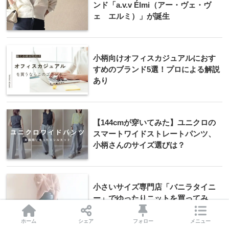
ンド「a.v.v Élmi（アー・ヴェ・ヴ
ェ エルミ）」が誕生
小柄向けオフィスカジュアルにおす
すめのブランド5選！プロによる解説
あり
【144cmが穿いてみた】ユニクロの
スマートワイドストレートパンツ、
小柄さんのサイズ選びは？
小さいサイズ専門店「バニラタイニ
ー」でゆったりニットを買ってみ
た！
ホーム
シェア
フォロー
メニュー