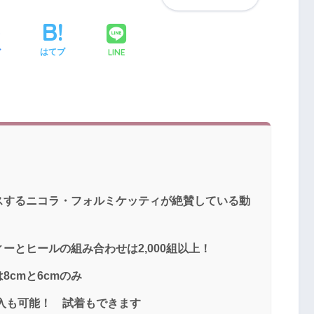
LINE
ア
はてブ
スするニコラ・フォルミケッティが絶賛している動
ーとヒールの組み合わせは2,000組以上！
cmと6cmのみ
購入も可能！ 試着もできます