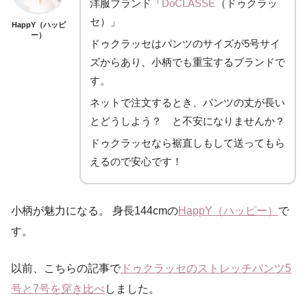
洋服ブランド「
DoCLASSE
（ドゥクラッ
セ）」
HappY（ハッピ
ー）
ドゥクラッセはパンツのサイズが5号サイ
ズからあり、小柄でも重宝するブランドで
す。
ネットで注文するとき、パンツの丈が長い
とどうしよう？ と不安になりませんか？
ドゥクラッセなら裾直しもして送ってもら
えるので安心です！
小柄が魅力になる。 身長144cmの
HappY（ハッピー）
で
す。
以前、こちらの記事で
ドゥクラッセのストレッチパンツ5
号と7号を穿き比べ
しました。