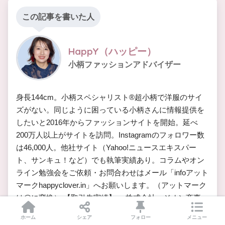
この記事を書いた人
HappY（ハッピー）
小柄ファッションアドバイザー
身長144cm。小柄スペシャリスト®︎超小柄で洋服のサイ
ズがない。同じように困っている小柄さんに情報提供を
したいと2016年からファッションサイトを開始。延べ
200万人以上がサイトを訪問。Instagramのフォロワー数
は46,000人。他社サイト（Yahoo!ニュースエキスパー
ト、サンキュ！など）でも執筆実績あり。コラムやオン
ライン勉強会をご依頼・お問合わせはメール「infoアット
マークhappyclover.in」へお願いします。（アットマーク
は@に変換） 【取引先実績】 ・株式会社 ジオン商事
・株式会社 ニッセン ・株式会社 阪急阪神百貨店 ・株
ホーム
シェア
フォロー
メニュー
式会社 ベネッセコーポレーション ・株式会社 マルイ