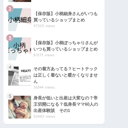
2
【保存版】小柄細身さんがいつも
買っているショップまとめ
97203 views
3
【保存版】小柄ぽっちゃりさんが
いつも買っているショップまとめ
81573 views
4
その着方あってる？ヒートテック
は正しく着ないと暖かくなりませ
ん
56344 views
5
身長が低いと出産は大変なの？帝
王切開になる？低身長ママ60人の
出産体験談 その1
50483 views