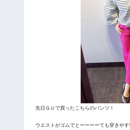
先日ＧＵで買ったこちらのパンツ！
ウエストがゴムでとーーーーても穿きやす