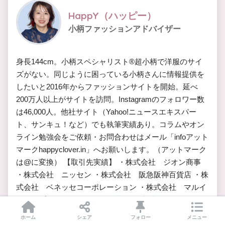
HappY（ハッピー）
小柄ファッションアドバイザー
身長144cm。小柄スペシャリスト®︎超小柄で洋服のサイ
ズがない。同じように困っている小柄さんに情報提供を
したいと2016年からファッションサイトを開始。延べ
200万人以上がサイトを訪問。Instagramのフォロワー数
は46,000人。他社サイト（Yahoo!ニュースエキスパー
ト、サンキュ！など）でも執筆実績あり。コラムやオン
ライン勉強会をご依頼・お問合わせはメール「infoアット
マークhappyclover.in」へお願いします。（アットマーク
は@に変換） 【取引先実績】 ・株式会社 ジオン商事
・株式会社 ニッセン ・株式会社 阪急阪神百貨店 ・株
式会社 ベネッセコーポレーション ・株式会社 マルイ
グループ ※あいうえお順 ＞＞
詳しい実績はこちら
ホーム
シェア
フォロー
メニュー