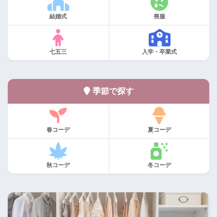
結婚式
喪服
七五三
入学・卒業式
季節で探す
春コーデ
夏コーデ
秋コーデ
冬コーデ