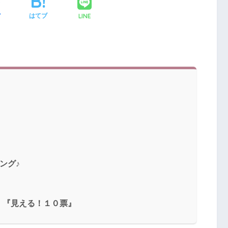
LINE
ア
はてブ
ング♪
』『見える！１０票』