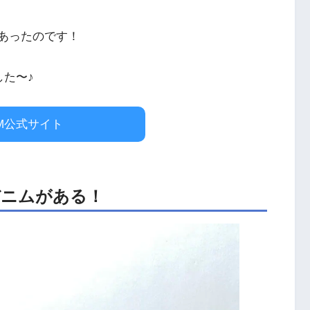
があったのです！
した〜♪
M公式サイト
デニムがある！