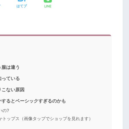
LINE
ア
はてブ
う服は違う
知っている
りこない原因
かするとベーシックすぎるのかも
いの?
かトップス（画像タップでショップを見れます）