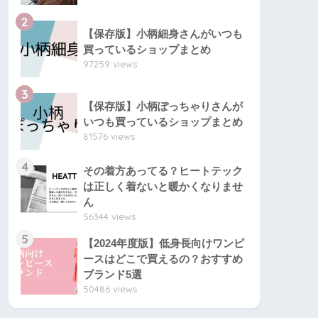
2
【保存版】小柄細身さんがいつも
買っているショップまとめ
97259 views
3
【保存版】小柄ぽっちゃりさんが
いつも買っているショップまとめ
81576 views
4
その着方あってる？ヒートテック
は正しく着ないと暖かくなりませ
ん
56344 views
5
【2024年度版】低身長向けワンピ
ースはどこで買えるの？おすすめ
ブランド5選
50486 views