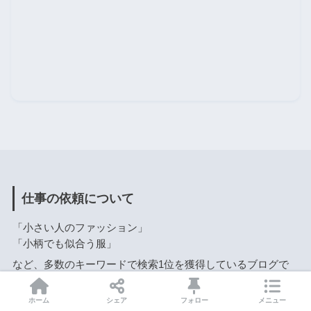
仕事の依頼について
「小さい人のファッション」
「小柄でも似合う服」
など、多数のキーワードで検索1位を獲得しているブログで
す。
小柄女性が楽しく読めるサイトを目指しています。
ホーム
シェア
フォロー
メニュー