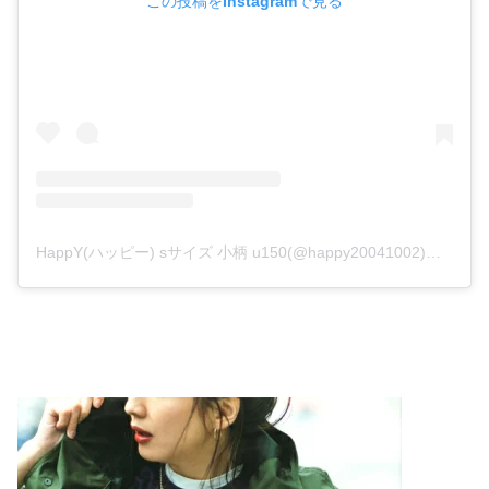
この投稿をInstagramで見る
HappY(ハッピー) sサイズ 小柄 u150(@happy20041002)がシェアした投稿