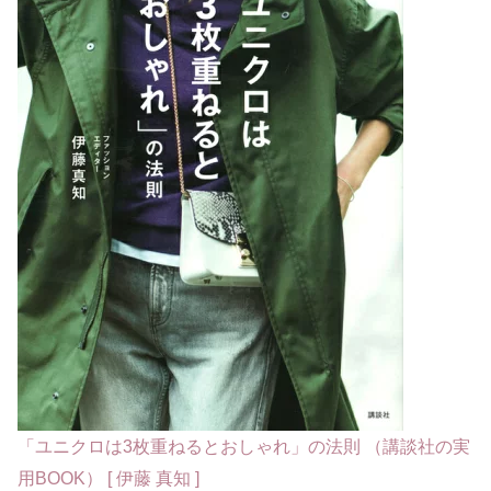
「ユニクロは3枚重ねるとおしゃれ」の法則 （講談社の実
用BOOK） [ 伊藤 真知 ]