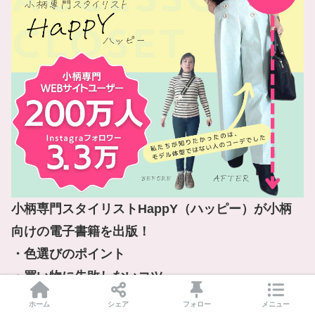
小柄専門スタイリストHappY（ハッピー）が小柄
向けの電子書籍を出版！

・色選びのポイント

・買い物に失敗しないコツ

・クローゼットの見直しテクニック　など

ホーム
シェア
フォロー
メニュー